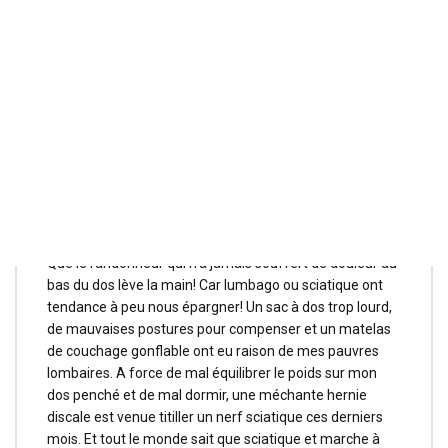
Avis sur le tapis
Duvamat
Que le randonneur qui n’a jamais souffert de douleur au
bas du dos lève la main! Car lumbago ou sciatique ont
tendance à peu nous épargner! Un sac à dos trop lourd,
de mauvaises postures pour compenser et un matelas
de couchage gonflable ont eu raison de mes pauvres
lombaires. A force de mal équilibrer le poids sur mon
dos penché et de mal dormir, une méchante hernie
discale est venue titiller un nerf sciatique ces derniers
mois. Et tout le monde sait que sciatique et marche à