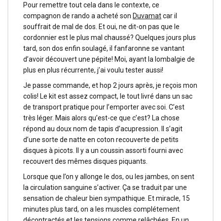
Pour remettre tout cela dans le contexte, ce
compagnon de rando a acheté son
Duvamat
car il
souffrait de mal de dos. Et oui, ne dit-on pas que le
cordonnier est le plus mal chaussé? Quelques jours plus
tard, son dos enfin soulagé, il fanfaronne se vantant
d’avoir découvert une pépite! Moi, ayant la lombalgie de
plus en plus récurrente, j’ai voulu tester aussi!
Je passe commande, et hop 2 jours après, je reçois mon
colis! Le kit est assez compact, le tout livré dans un sac
de transport pratique pour l’emporter avec soi. C’est
très léger. Mais alors qu’est-ce que c’est? La chose
répond au doux nom de tapis d’acupression. Il s’agit
d’une sorte de natte en coton recouverte de petits
disques à picots. Il y a un coussin assorti fourni avec
recouvert des mêmes disques piquants.
Lorsque que l’on y allonge le dos, ou les jambes, on sent
la circulation sanguine s’activer. Ça se traduit par une
sensation de chaleur bien sympathique. Et miracle, 15
minutes plus tard, on a les muscles complétement
décontractés et les tensions comme relâchées. En un