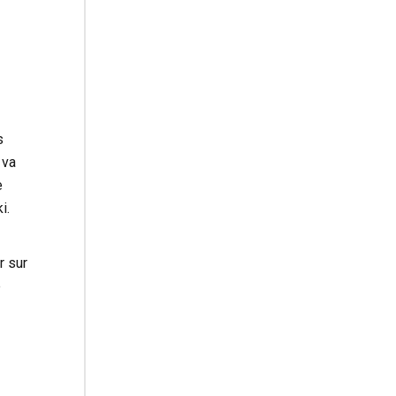
s
 va
e
i.
r sur
e