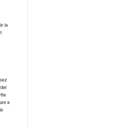
r le
t
ssez
rder
ette
ure a
de