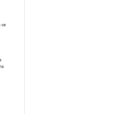
s ce
s
ans