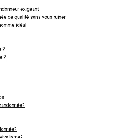
andonneur exigeant
ée de qualité sans vous ruiner
 homme idéal
e ?
e ?
os
e randonnée?
ndonnée?
vivalisme?