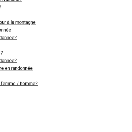
?
our à la montagne
donnée
ndonnée?
e?
ndonnée?
ture en randonnée
ur femme / homme?