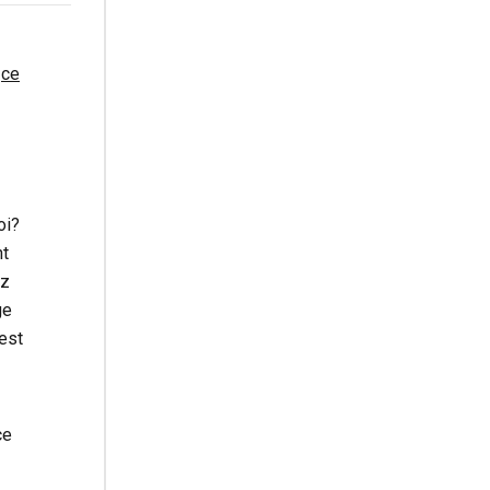
s
ce
oi?
nt
ez
ge
 est
ce